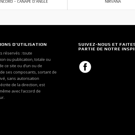
NCORD – CANAPE D’ANGLE
NIRVANA
IONS D’UTILISATION
SUIVEZ-NOUS ET FAITE
PARTIE DE NOTRE INSP
s réservés : toute
on ou publication, totale ou
 de ce site ou d’un ou de
 de ses composants, sortant de
ivé, sans autorisation
crite de la direction, est
, même avec l’accord de
ur.