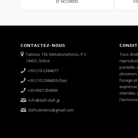
D’ ACCORDO
CO
CONTACTEZ-NOUS
CONDIT
Tatoiou 136, Metamorphosis, P.C
Tous droit
14452, Grèce
reproducti
partielle,
+30-210-2384677
plusieurs
l’usage pr
+30 210 2384659 (fax)
expresse é
+30 6937 054906
interdite
l’annonce
info@dafi-dafi.gr
dafisdimitris@gmail.com