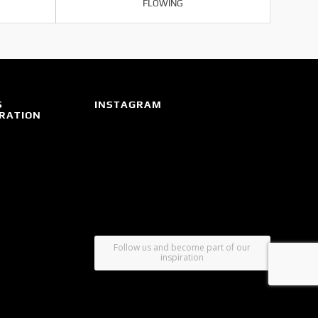
FLOWING
S
INSTAGRAM
IRATION
Follow us and become part of our
inspiration