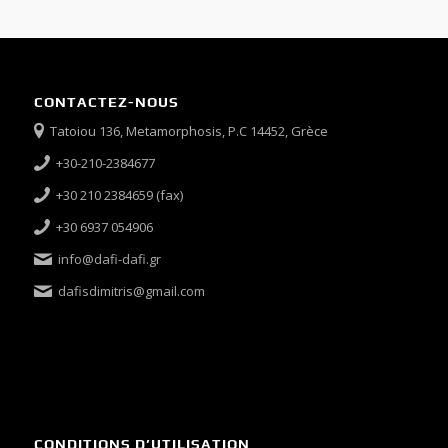
CONTACTEZ-NOUS
Tatoiou 136, Metamorphosis, P.C 14452, Grèce
+30-210-2384677
+30 210 2384659 (fax)
+30 6937 054906
info@dafi-dafi.gr
dafisdimitris@gmail.com
CONDITIONS D’UTILISATION