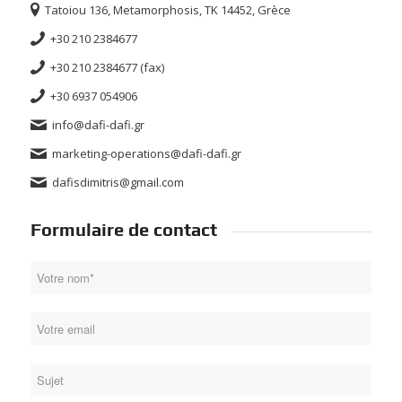
Tatoiou 136, Metamorphosis
, ΤΚ 14452,
Grèce
+30 210 2384677
+30 210 2384677 (fax)
+30 6937 054906
info@dafi-dafi.gr
marketing-operations@dafi-dafi.gr
dafisdimitris@gmail.com
Formulaire de contact