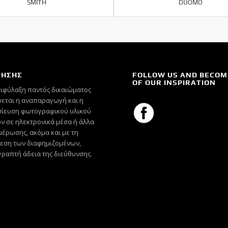
SMITH
DUOMO
ΡΗΣΗΣ
FOLLOW US AND BECOM
OF OUR INSPIRATION
πιφύλαξη παντός δικαιώματος
εται η αναπαραγωγή και η
ίευση φωτογραφικού υλικού
ν σε ηλεκτρονικά μέσα ή άλλα
έρωσης, ακόμα και με τη
εση των διαφημιζομένων,
γραπτή άδεια της διεύθυνσης.