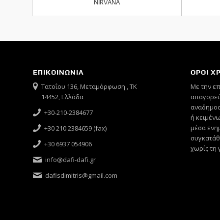
NIRVANA
ΕΠΙΚΟΙΝΩΝΙΑ
ΟΡΟΙ Χ
Τατοΐου 136, Μεταμόρφωση , ΤΚ
Mε την ε
14452, Ελλάδα
απαγορεύ
αναδημοσ
+30-210-2384677
ή κειμένω
μέσα ενημ
+30 210 2384659 (fax)
συγκατάθ
+30 6937 054906
χωρίς τη 
info@dafi-dafi.gr
dafisdimitris@gmail.com