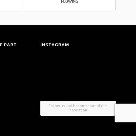
FLOWING
E PART
INSTAGRAM
Follow us and become part of our
inspiration