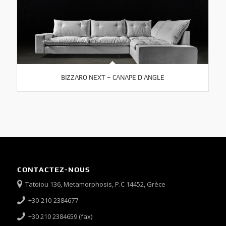
BIZZARO NEXT – CANAPE D’ANGLE
CONTACTEZ-NOUS
Tatoiou 136, Metamorphosis, P.C 14452, Grèce
+30-210-2384677
+30 210 2384659 (fax)