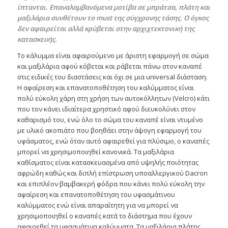
ίπτανται. Επαναλαμβανόμενα μοτίβα σε μπράτσα, πλάτη και
μαξιλάρια συνθέτουν το must της σύγχρονης τάσης. Ο όγκος
δεν αφαιρείται αλλά κρύβεται στην αρχιχτεκτονική της
κατασκευής.
Το κάλυμμα είναι αφαιρούμενο με άριστη εφαρμογή σε σώμα
και μαξιλάρια αφού κόβεται και ράβεται πάνω στον καναπέ
στις ειδικές του διαστάσεις και όχι σε μια universal διάσταση.
Η αφαίρεση και επανατοποθέτηση του καλύμματος είναι
πολύ εύκολη χάρη στη χρήση των αυτοκόλλητων (Velcro) κάτι
που τον κάνει ιδιαίτερα χρηστικό αφού διευκολύνει στον
καθαρισμό του, ενώ όλο το σώμα του καναπέ είναι ντυμένο
με υλικό ακοπιάτο που βοηθάει στην άψογη εφαρμογή του
υφάσματος, ενώ όταν αυτό αφαιρεθεί για πλύσιμο, ο καναπές
μπορεί να χρησιμοποιηθεί κανονικά. Τα μαξιλάρια
καθίσματος είναι κατασκευασμένα από υψηλής ποιότητας
αφρώδη καθώς και διπλή επίστρωση υποαλλεργικού Dacron
και επιπλέον βαμβακερή φόδρα που κάνει πολύ εύκολη την
αφαίρεση και επανατοποθέτηση του υφασμάτινου
καλύμματος ενώ είναι απαραίτητη για να μπορεί να
χρησιμοποιηθεί ο καναπές κατά το διάστημα που έχουν
αφαιρεθεί τα υφασμάτινα καλύμματα. Τα μαξιλάρια πλάτης