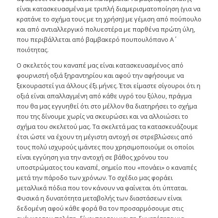
είναι κατασκευασμένα με τριπλή διαμερισματοποίηση (για να
κρατάνε το σχήμα τους με τη χρήση) με γέμιση από πούπουλο
και από αντιαλλεργικό πολυεστέρα με παρθένα πρώτη ύλη,
που περιβάλλεται από βαμβακερό πουπουλόπανο Α΄
ποιότητας.
Ο σκελετός του καναπέ μας είναι κατασκευασμένος από
φουρνιστή οξιά ξηραντηρίου και αφού την αφήσουμε να
ξεκουραστεί για άλλους έξι μήνες. Έτσι είμαστε σίγουροι ότι η
οξιά είναι απαλλαγμένη από κάθε υγρό του ξύλου, πράγμα
που θα μας εγγυηθεί ότι στο μέλλον θα διατηρήσει το σχήμα
που της δίνουμε χωρίς να σκευρώσει και να αλλοιώσει το
σχήμα του σκελετού μας. Τα σκελετά μας τα κατασκευάζουμε
έτσι ώστε να έχουν τη μέγιστη αντοχή σε στρεβλώσεις από
τους πολύ ισχυρούς ιμάντες που χρησιμοποιούμε οι οποίοι
είναι εγγύηση για την αντοχή σε βάθος χρόνου του
υποστρώματος του καναπέ, σημείο που «πονάει» ο καναπές
μετά την πάροδο των χρόνων. Το σχέδιο μας φοράει
μεταλλικά πόδια που τον κάνουν να φαίνεται ότι ύπταται.
Φυσικά η δυνατότητα μεταβολής των διαστάσεων είναι
δεδομένη αφού κάθε φορά θα τον προσαρμόσουμε στις