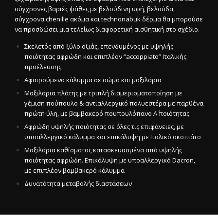
σύγχρονες βαριές ψάθες με βελούδινη υφή, βελούδα,
σύγχρονα chenille ακόμα και technonabuk δέρμα θα μπορούσε
να προσδώσει μια τελείως διαφορετική αισθητική στο σχέδιο.
Σκελετός από ξύλο οξιάς, επενδυμένος με υψηλής
ποιότητας αφρώδη και επιπλέον “accoppiato” Ιταλικής
προέλευσης.
Αφαιρούμενο κάλυμμα σε σώμα και μαξιλάρια
Μαξιλάρια πλάτης με τριπλή διαμερισματοποίηση με
γέμιση πούπουλο & αντιαλλεργικό πολυεστέρα με παρθένα
πρώτη ύλη, με βαμβακερό πουπουλόπανο Α΄ ποιότητας
Αφρώδη υψηλής ποιότητας σε όλες τις επιφάνειες, με
υποαλλεργικό κάλυμμα και επικάλυψη με Ιταλικό ακοπιάτο
Μαξιλάρια καθίσματος κατασκευασμένα από υψηλής
ποιότητας αφρώδη. Επικάλυψη με υποαλλεργικό Dacron,
με επιπλέον βαμβακερό κάλυμμα
Δυνατότητα μεταβολής διαστάσεων