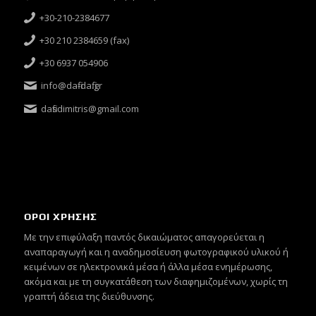
+30-210-2384677
+30 210 2384659 (fax)
+30 6937 054906
info@dafi-dafi.gr
dafisdimitris@gmail.com
ΟΡΟΙ ΧΡΗΣΗΣ
Mε την επιφύλαξη παντός δικαιώματος απαγορεύεται η
αναπαραγωγή και η αναδημοσίευση φωτογραφικού υλικού ή
κειμένων σε ηλεκτρονικά μέσα ή άλλα μέσα ενημέρωσης,
ακόμα και με τη συγκατάθεση των διαφημιζομένων, χωρίς τη
γραπτή άδεια της διεύθυνσης.