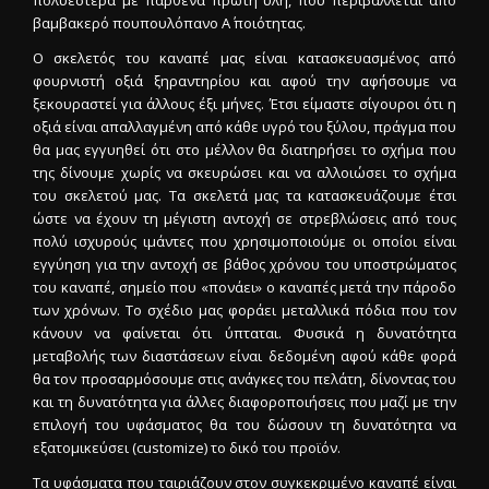
βαμβακερό πουπουλόπανο Α΄ ποιότητας.
Ο σκελετός του καναπέ μας είναι κατασκευασμένος από
φουρνιστή οξιά ξηραντηρίου και αφού την αφήσουμε να
ξεκουραστεί για άλλους έξι μήνες. Έτσι είμαστε σίγουροι ότι η
οξιά είναι απαλλαγμένη από κάθε υγρό του ξύλου, πράγμα που
θα μας εγγυηθεί ότι στο μέλλον θα διατηρήσει το σχήμα που
της δίνουμε χωρίς να σκευρώσει και να αλλοιώσει το σχήμα
του σκελετού μας. Τα σκελετά μας τα κατασκευάζουμε έτσι
ώστε να έχουν τη μέγιστη αντοχή σε στρεβλώσεις από τους
πολύ ισχυρούς ιμάντες που χρησιμοποιούμε οι οποίοι είναι
εγγύηση για την αντοχή σε βάθος χρόνου του υποστρώματος
του καναπέ, σημείο που «πονάει» ο καναπές μετά την πάροδο
των χρόνων. Το σχέδιο μας φοράει μεταλλικά πόδια που τον
κάνουν να φαίνεται ότι ύπταται. Φυσικά η δυνατότητα
μεταβολής των διαστάσεων είναι δεδομένη αφού κάθε φορά
θα τον προσαρμόσουμε στις ανάγκες του πελάτη, δίνοντας του
και τη δυνατότητα για άλλες διαφοροποιήσεις που μαζί με την
επιλογή του υφάσματος θα του δώσουν τη δυνατότητα να
εξατομικεύσει (customize) το δικό του προϊόν.
Τα υφάσματα που ταιριάζουν στον συγκεκριμένο καναπέ είναι