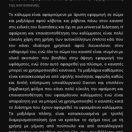
της κατασκευής.
Το κάλυμμα είναι αφαιρούμενο με άριστη εφαρμογή σε σώμα
και μαξιλάρια αφού κόβεται και ράβεται πάνω στον καναπέ
στις ειδικές του διαστάσεις και όχι σε μια universal διάσταση. Η
αφαίρεση και επανατοποθέτηση του καλύμματος είναι πολύ
εύκολη χάρη στη χρήση των αυτοκόλλητων (Velcro) κάτι που
τον κάνει ιδιαίτερα χρηστικό αφού διευκολύνει στον
καθαρισμό του, ενώ όλο το σώμα του καναπέ είναι ντυμένο με
υλικό ακοπιάτο που βοηθάει στην άψογη εφαρμογή του
υφάσματος, ενώ όταν αυτό αφαιρεθεί για πλύσιμο, ο καναπές
μπορεί να χρησιμοποιηθεί κανονικά. Τα μαξιλάρια καθίσματος
είναι κατασκευασμένα από υψηλής ποιότητας αφρώδη καθώς
και διπλή επίστρωση υποαλλεργικού Dacron και επιπλέον
βαμβακερή φόδρα που κάνει πολύ εύκολη την αφαίρεση και
επανατοποθέτηση του υφασμάτινου καλύμματος ενώ είναι
απαραίτητη για να μπορεί να χρησιμοποιηθεί ο καναπές κατά
το διάστημα που έχουν αφαιρεθεί τα υφασμάτινα καλύμματα.
Τα μαξιλάρια πλάτης είναι κατασκευασμένα με τριπλή
διαμερισματοποίηση (για να κρατάνε το σχήμα τους με τη
χρήση) με γέμιση από πούπουλο και από αντιαλλεργικό
πολυεστέρα με παρθένα πρώτη ύλη, που περιβάλλεται από