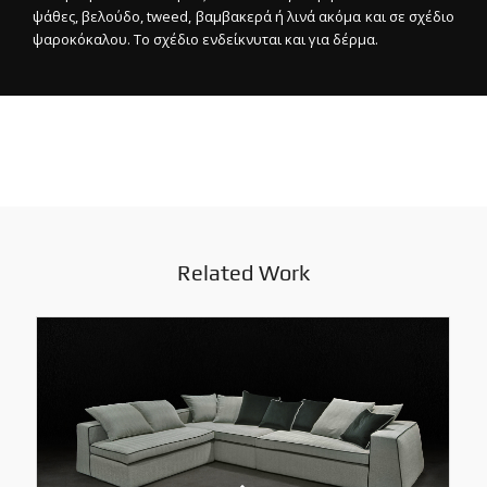
ψάθες, βελούδο, tweed, βαμβακερά ή λινά ακόμα και σε σχέδιο
ψαροκόκαλου. Το σχέδιο ενδείκνυται και για δέρμα.
Related Work