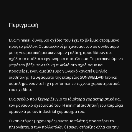
Περιγραφή
Ένα minimal, δυναμικό σχέδιο που έχει το βλέμμα στραμμένο
προς το μέλλον. Οι μεταλλικοί μηχανισμοί του σε συνδυασμό
με τη γεωμετρική μετακινούμενη πλάτη, προσδίδουν στο
σχέδιο το απόλυτο εργονομικό αποτέλεσμα. Το μετακινούμενο
μπράτσο βάζει την τελική πινελιά στο σχεδιασμό και
προσφέρει έναν αμφίπλευρο γωνιακό καναπέ υψηλής
αισθητικής. Τα υφάσματα της εταιρείας SUNBRELLA® fabrics
συμπληρώνουν τα high-performance τεχνικά χαρακτηριστικά
του σχεδίου.
Ένα σχέδιο που ξεχωρίζει για τα ιδιαίτερα χαρακτηριστικά και
τον μοναδικό σχεδιασμό του. Η minimal αισθητική του ταιριάζει
αρμονικά με τον industrial χαρακτήρα του.
Ο καινοτόμος μηχανισμός (σύστημα πλάτης) προσφέρει το
πλεονέκτημα των πολλαπλών θέσεων στήριξης αλλά και την