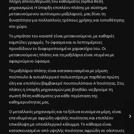
πλήρη απελευθέρωση του καθίσματος (όρθια θέση
μηχανισμών). Η ύπαρξη επιπλέον πλάτης με σύστημα
μετακινούμενου αυτόνομου μαξιλαριού, μας δίνει τη
δυνατότητα για πολλαπλούς τρόπους χρήσης και τοποθέτησης
στο χώρο.
Το μπράτσο του καναπέ είναι μετακινούμενο, με καθαρές
καμπύλες γραμμές. Το ύφασμα και οι λεπτομέρειες
προσδίδουν το διαφοροποιημένο χαρακτήρα του. Οι
μετακινούμενες πλάτες και τα μαξιλάρια είναι ντυμένα με
αφαιρούμενο ύφασμα.
Τα μαξιλάρια πλάτης είναι κατασκευασμένα με γέμιση
πούπουλο & αντιαλλεργικό πολυεστέρα με παρθένα πρώτη
ύλη και επιπλέον βαμβακερό πουπουλόπανο Α΄ ποιότητας. Στις
πλάτες η ύπαρξη μηχανισμών μας βοηθάει να βρούμε τη
σωστή θέση καθίσματος για κάθε περίσταση της
καθημερινότητας μας.
Ο μεταλλικός μηχανισμός και τα ξύλινα κινούμενα μέρη, είναι
επενδυμένα με αφρώδη υψηλής ποιότητας και επιπλέον
επικάλυψη με υποαλλεργικό κάλυμμα. Το κάθισμα είναι
κατασκευασμένο από υψηλής ποιότητας αφρώδη σε σάντουιτς