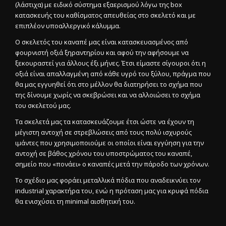
(λάστιχα) με ειδικό σύστημα εξαερισμού λόγω της box
κατασκευής του καθίσματος απευθείας στο σκελετό και με
επιπλέον υποαλλεργικό κάλυμμα.
Ο σκελετός του καναπέ μας είναι κατασκευασμένος από
φουρνιστή οξιά ξηραντηρίου και αφού την αφήσουμε να
ξεκουραστεί για άλλους έξι μήνες. Έτσι είμαστε σίγουροι ότι η
οξιά είναι απαλλαγμένη από κάθε υγρό του ξύλου, πράγμα που
θα μας εγγυηθεί ότι στο μέλλον θα διατηρήσει το σχήμα που
της δίνουμε χωρίς να σκεβρώσει και να αλλοιώσει το σχήμα
του σκελετού μας.
Τα σκελετά μας τα κατασκευάζουμε έτσι ώστε να έχουν τη
μέγιστη αντοχή σε στρεβλώσεις από τους πολύ ισχυρούς
ιμάντες που χρησιμοποιούμε οι οποίοι είναι εγγύηση για την
αντοχή σε βάθος χρόνου του υποστρώματος του καναπέ,
σημείο που «πονάει» ο καναπές μετά την πάροδο των χρόνων.
Το σχέδιο μας φοράει μεταλλικά πόδια που αναδεικνύει τον
industrial χαρακτήρα του, ενώ η πρόταση μας για κρυφά πόδια
θα ενισχύσει τη minimal αισθητική του.