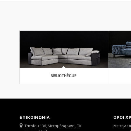
BIBLIOTHÈQUE
ΕΠΙΚΟΙΝΩΝΙΑ
ΟΡΟΙ Χ
Τατοΐου 136, Μεταμόρφωση , ΤΚ
Mε την ε