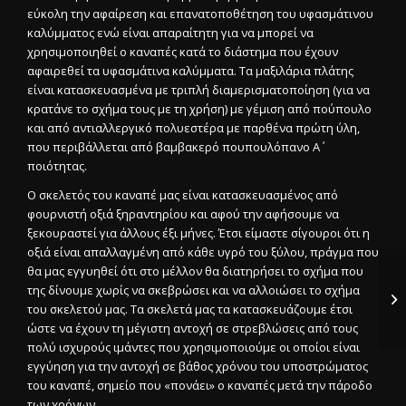
εύκολη την αφαίρεση και επανατοποθέτηση του υφασμάτινου
καλύμματος ενώ είναι απαραίτητη για να μπορεί να
χρησιμοποιηθεί ο καναπές κατά το διάστημα που έχουν
αφαιρεθεί τα υφασμάτινα καλύμματα. Τα μαξιλάρια πλάτης
είναι κατασκευασμένα με τριπλή διαμερισματοποίηση (για να
κρατάνε το σχήμα τους με τη χρήση) με γέμιση από πούπουλο
και από αντιαλλεργικό πολυεστέρα με παρθένα πρώτη ύλη,
που περιβάλλεται από βαμβακερό πουπουλόπανο Α΄
ποιότητας.
Ο σκελετός του καναπέ μας είναι κατασκευασμένος από
φουρνιστή οξιά ξηραντηρίου και αφού την αφήσουμε να
ξεκουραστεί για άλλους έξι μήνες. Έτσι είμαστε σίγουροι ότι η
οξιά είναι απαλλαγμένη από κάθε υγρό του ξύλου, πράγμα που
θα μας εγγυηθεί ότι στο μέλλον θα διατηρήσει το σχήμα που
της δίνουμε χωρίς να σκεβρώσει και να αλλοιώσει το σχήμα
του σκελετού μας. Τα σκελετά μας τα κατασκευάζουμε έτσι
ώστε να έχουν τη μέγιστη αντοχή σε στρεβλώσεις από τους
πολύ ισχυρούς ιμάντες που χρησιμοποιούμε οι οποίοι είναι
εγγύηση για την αντοχή σε βάθος χρόνου του υποστρώματος
του καναπέ, σημείο που «πονάει» ο καναπές μετά την πάροδο
των χρόνων.