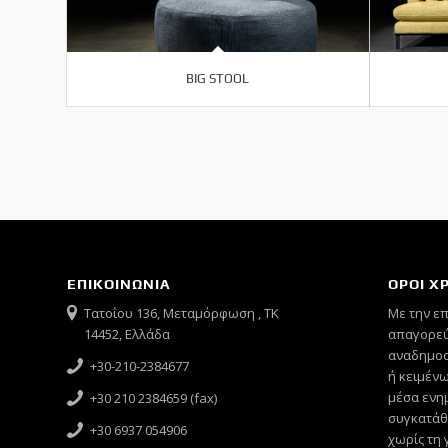
BIG STOOL
ΕΠΙΚΟΙΝΩΝΙΑ
ΟΡΟΙ Χ
Τατοΐου 136, Μεταμόρφωση , ΤΚ
Mε την ε
14452, Ελλάδα
απαγορεύ
αναδημοσ
+30-210-2384677
ή κειμένω
μέσα ενημ
+30 210 2384659 (fax)
συγκατάθ
+30 6937 054906
χωρίς τη 