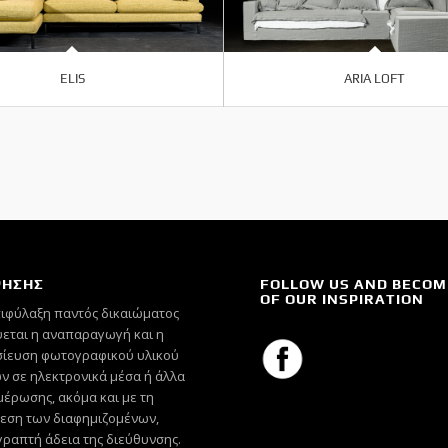
ELIS
ARIA LOFT
ΡΗΣΗΣ
FOLLOW US AND BECOM
OF OUR INSPIRATION
πιφύλαξη παντός δικαιώματος
εται η αναπαραγωγή και η
ίευση φωτογραφικού υλικού
ν σε ηλεκτρονικά μέσα ή άλλα
έρωσης, ακόμα και με τη
εση των διαφημιζομένων,
γραπτή άδεια της διεύθυνσης.