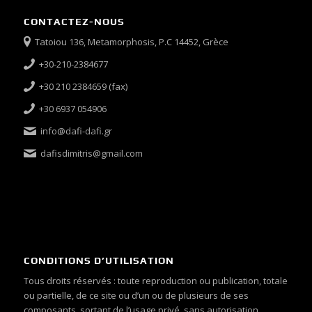
CONTACTEZ-NOUS
Tatoiou 136, Metamorphosis, P.C 14452, Grèce
+30-210-2384677
+30 210 2384659 (fax)
+30 6937 054906
info@dafi-dafi.gr
dafisdimitris@gmail.com
CONDITIONS D’UTILISATION
Tous droits réservés : toute reproduction ou publication, totale
ou partielle, de ce site ou d’un ou de plusieurs de ses
composants, sortant de l’usage privé, sans autorisation