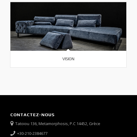
VISION
CONTACTEZ-NOUS
Tatoiou 136, Metamorphosis, P.C 14452, Grèce
+30-210-2384677