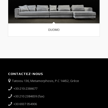
DUOMO
CONTACTEZ-NOUS
Tatoiou 136, Metamorphosis, P.C 14452, Grèce
+30-210-2384677
+30 210 2384659 (fax)
+30 6937 054906