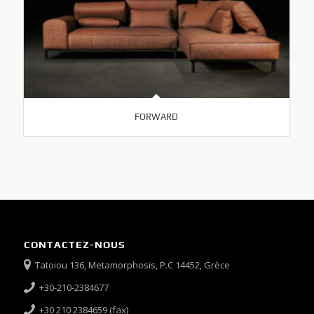
FORWARD
CONTACTEZ-NOUS
Tatoiou 136, Metamorphosis, P.C 14452, Grèce
+30-210-2384677
+30 210 2384659 (fax)