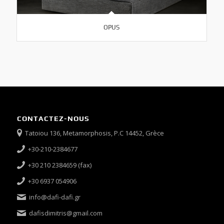
OPUS
CONTACTEZ-NOUS
Tatoiou 136, Metamorphosis, P.C 14452, Grèce
+30-210-2384677
+30 210 2384659 (fax)
+30 6937 054906
info@dafi-dafi.gr
dafisdimitris@gmail.com