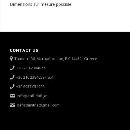
Dimensions sur-mesure possible.
CONTACT US
Tatoiou 136, Μεταμόρφωση, P.C 14452, Greece
+30-210-2384677
+30 210 2384659 (fax)
+30 6937 054906
info@dafi-dafi.gr
dafisdimitris@gmail.com