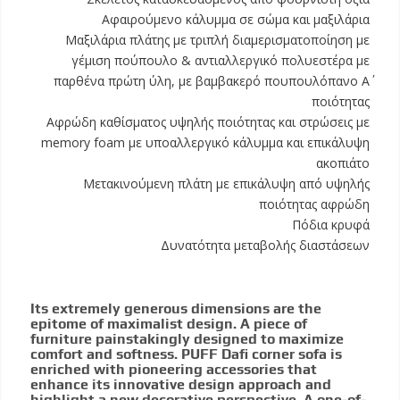
Αφαιρούμενο κάλυμμα σε σώμα και μαξιλάρια
Μαξιλάρια πλάτης με τριπλή διαμερισματοποίηση με
γέμιση πούπουλο & αντιαλλεργικό πολυεστέρα με
παρθένα πρώτη ύλη, με βαμβακερό πουπουλόπανο Α΄
ποιότητας
Αφρώδη καθίσματος υψηλής ποιότητας και στρώσεις με
memory foam με υποαλλεργικό κάλυμμα και επικάλυψη
ακοπιάτο
Μετακινούμενη πλάτη με επικάλυψη από υψηλής
ποιότητας αφρώδη
Πόδια κρυφά
Δυνατότητα μεταβολής διαστάσεων
Its extremely generous dimensions are the
epitome of maximalist design. A piece of
furniture painstakingly designed to maximize
comfort and softness. PUFF Dafi corner sofa is
enriched with pioneering accessories that
enhance its innovative design approach and
highlight a new decorative perspective. A one-of-