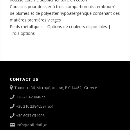
Coussins pour dossier à trois compartiments rembourrés
de plumes et de polyester hypoallergénique contenant des
matières premières vierges
Pieds métalliques | Options de couleurs disponibles |
Trois options
CONTACT US
Tatoiou 136, Μεταμόρφωση, P.C 14452, Greece
+30-210-2384677
+30 210 2384659 (fax)
+30 6937 054906
info@dafi-dafi.gr