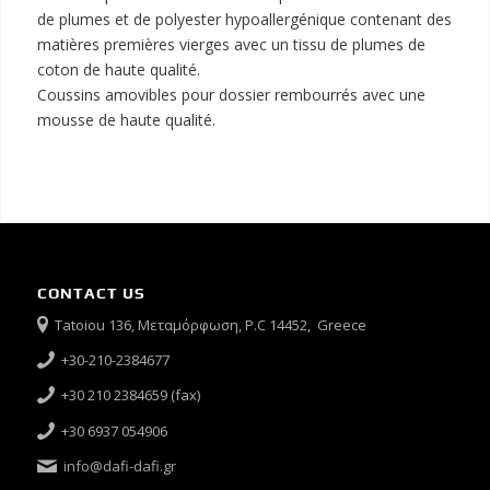
de plumes et de polyester hypoallergénique contenant des
matières premières vierges avec un tissu de plumes de
coton de haute qualité.
Coussins amovibles pour dossier rembourrés avec une
mousse de haute qualité.
CONTACT US
Tatoiou 136, Μεταμόρφωση, P.C 14452, Greece
+30-210-2384677
+30 210 2384659 (fax)
+30 6937 054906
info@dafi-dafi.gr