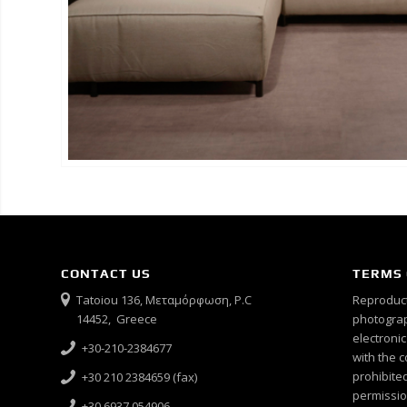
CONTACT US
TERMS 
Tatoiou 136, Μεταμόρφωση, P.C
Reproduct
14452, Greece
photograph
electroni
+30-210-2384677
with the c
prohibited
+30 210 2384659 (fax)
permissio
+30 6937 054906