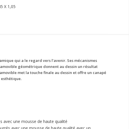
45 X 1,05
amique qui a le regard vers l’avenir. Ses mécanismes
 amovible géométrique donnent au dessin un résultat
amovible met la touche finale au dessin et offre un canapé
 esthétique.
s avec une mousse de haute qualité
urrés avec une mousse de haute qualité avec un