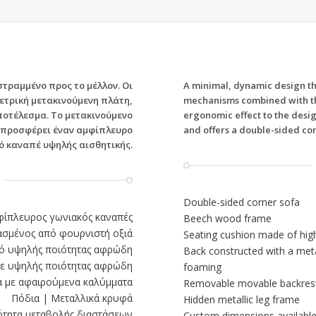
στραμμένο προς το μέλλον. Οι
A minimal, dynamic design that
ετρική μετακινούμενη πλάτη,
mechanisms combined with th
ποτέλεσμα. Το μετακινούμενο
ergonomic effect to the desig
ι προσφέρει έναν αμφίπλευρο
and offers a double-sided cor
ό καναπέ υψηλής αισθητικής.
Double-sided corner sofa
φίπλευρος γωνιακός καναπές
Beech wood frame
ασμένος από φουρνιστή οξιά
Seating cushion made of high
ό υψηλής ποιότητας αφρώδη
Back constructed with a met
 με υψηλής ποιότητας αφρώδη
foaming
ια με αφαιρούμενα καλύμματα
Removable movable backrest
Πόδια | Μεταλλικά κρυφά
Hidden metallic leg frame
τητα μεταβολής διαστάσεων
Custom dimensions availabl