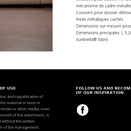
mécanisme de cadre metalli
Coussins pour dossier déhou
Pieds métalliques cachés
Dimensions sur-mesure poss
Dimensions principales | 3,2
Sunbrella® fabric
OF USE
FOLLOW US AND BECOM
OF OUR INSPIRATION
ion and republication of
ic material or texts in
c media or other media, even
onsent of the advertisers, is
 without the written
n of the management.