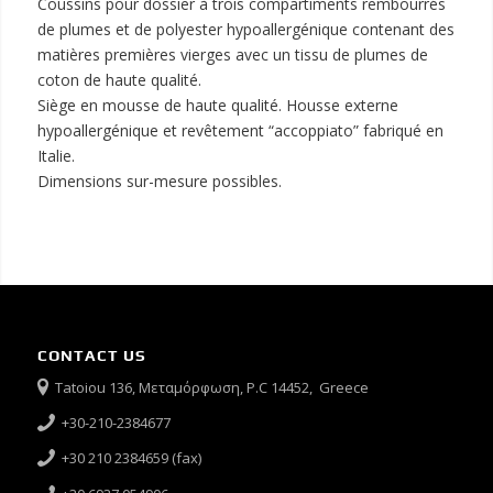
Coussins pour dossier à trois compartiments rembourrés
de plumes et de polyester hypoallergénique contenant des
matières premières vierges avec un tissu de plumes de
coton de haute qualité.
Siège en mousse de haute qualité. Housse externe
hypoallergénique et revêtement “accoppiato” fabriqué en
Italie.
Dimensions sur-mesure possibles.
CONTACT US
Tatoiou 136, Μεταμόρφωση, P.C 14452, Greece
+30-210-2384677
+30 210 2384659 (fax)