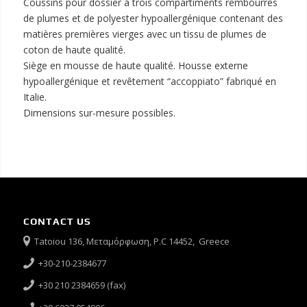
Coussins pour dossier à trois compartiments rembourrés
de plumes et de polyester hypoallergénique contenant des
matières premières vierges avec un tissu de plumes de
coton de haute qualité.
Siège en mousse de haute qualité. Housse externe
hypoallergénique et revêtement “accoppiato” fabriqué en
Italie.
Dimensions sur-mesure possibles.
CONTACT US
Tatoiou 136, Μεταμόρφωση, P.C 14452, Greece
+30-210-2384677
+30 210 2384659 (fax)