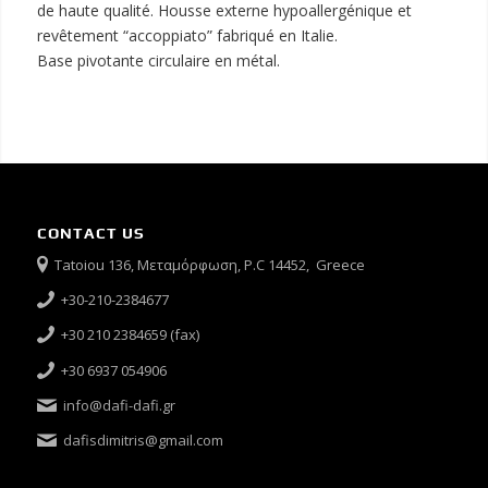
de haute qualité. Housse externe hypoallergénique et
revêtement “accoppiato” fabriqué en Italie.
Base pivotante circulaire en métal.
CONTACT US
Tatoiou 136, Μεταμόρφωση, P.C 14452, Greece
+30-210-2384677
+30 210 2384659 (fax)
+30 6937 054906
info@dafi-dafi.gr
dafisdimitris@gmail.com