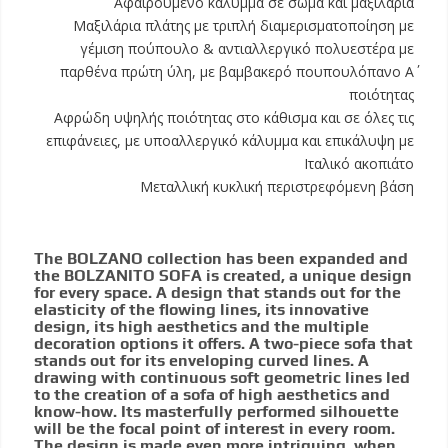
Αφαιρούμενο κάλυμμα σε σώμα και μαξιλάρια
Μαξιλάρια πλάτης με τριπλή διαμερισματοποίηση με
γέμιση πούπουλο & αντιαλλεργικό πολυεστέρα με
παρθένα πρώτη ύλη, με βαμβακερό πουπουλόπανο Α΄
ποιότητας
Αφρώδη υψηλής ποιότητας στο κάθισμα και σε όλες τις
επιφάνειες, με υποαλλεργικό κάλυμμα και επικάλυψη με
Ιταλικό ακοπιάτο
Μεταλλική κυκλική περιστρεφόμενη βάση
The BOLZANO collection has been expanded and
the BOLZANITO SOFA is created, a unique design
for every space. A design that stands out for the
elasticity of the flowing lines, its innovative
design, its high aesthetics and the multiple
decoration options it offers. A two-piece sofa that
stands out for its enveloping curved lines. A
drawing with continuous soft geometric lines led
to the creation of a sofa of high aesthetics and
know-how. Its masterfully performed silhouette
will be the focal point of interest in every room.
The design is made even more intriguing, when