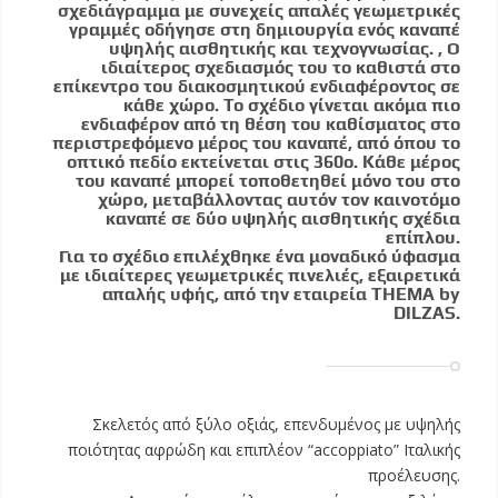
σχεδιάγραμμα με συνεχείς απαλές γεωμετρικές
γραμμές οδήγησε στη δημιουργία ενός καναπέ
υψηλής αισθητικής και τεχνογνωσίας. , Ο
ιδιαίτερος σχεδιασμός του το καθιστά στο
επίκεντρο του διακοσμητικού ενδιαφέροντος σε
κάθε χώρο. Το σχέδιο γίνεται ακόμα πιο
ενδιαφέρον από τη θέση του καθίσματος στο
περιστρεφόμενο μέρος του καναπέ, από όπου το
οπτικό πεδίο εκτείνεται στις 360o. Κάθε μέρος
του καναπέ μπορεί τοποθετηθεί μόνο του στο
χώρο, μεταβάλλοντας αυτόν τον καινοτόμο
καναπέ σε δύο υψηλής αισθητικής σχέδια
επίπλου.
Για το σχέδιο επιλέχθηκε ένα μοναδικό ύφασμα
με ιδιαίτερες γεωμετρικές πινελιές, εξαιρετικά
απαλής υφής, από την εταιρεία THEMA by
DILZAS.
Σκελετός από ξύλο οξιάς, επενδυμένος με υψηλής
ποιότητας αφρώδη και επιπλέον “accoppiato” Ιταλικής
προέλευσης.