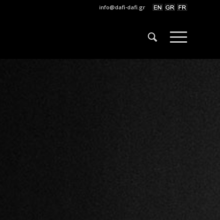
info@dafi-dafi.gr