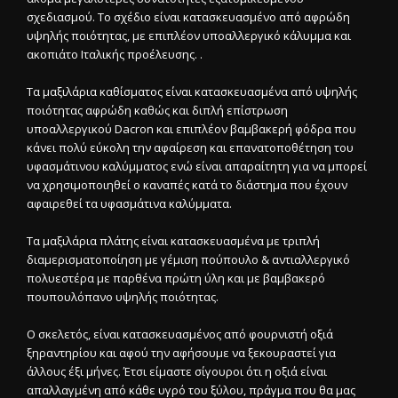
σχεδιασμού. Το σχέδιο είναι κατασκευασμένο από αφρώδη
υψηλής ποιότητας, με επιπλέον υποαλλεργικό κάλυμμα και
ακοπιάτο Ιταλικής προέλευσης. .
Τα μαξιλάρια καθίσματος είναι κατασκευασμένα από υψηλής
ποιότητας αφρώδη καθώς και διπλή επίστρωση
υποαλλεργικού Dacron και επιπλέον βαμβακερή φόδρα που
κάνει πολύ εύκολη την αφαίρεση και επανατοποθέτηση του
υφασμάτινου καλύμματος ενώ είναι απαραίτητη για να μπορεί
να χρησιμοποιηθεί ο καναπές κατά το διάστημα που έχουν
αφαιρεθεί τα υφασμάτινα καλύμματα.
Τα μαξιλάρια πλάτης είναι κατασκευασμένα με τριπλή
διαμερισματοποίηση με γέμιση πούπουλο & αντιαλλεργικό
πολυεστέρα με παρθένα πρώτη ύλη και με βαμβακερό
πουπουλόπανο υψηλής ποιότητας.
Ο σκελετός, είναι κατασκευασμένος από φουρνιστή οξιά
ξηραντηρίου και αφού την αφήσουμε να ξεκουραστεί για
άλλους έξι μήνες. Έτσι είμαστε σίγουροι ότι η οξιά είναι
απαλλαγμένη από κάθε υγρό του ξύλου, πράγμα που θα μας