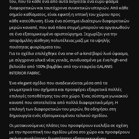
του, που το κάθε ένα από αυτά διηγείται ένα ευρύ φάσμα
διαφορετικών και ταυτόχρονα συνεκτικών ιστοριών. Από κάθε
σημείο καθίσματος, είναι εφικτή η οπτική του χώρου προς
κάθε κατεύθυνση. Είναι ένα σύστημα ιδιαίτερων διαφορετικών
μερών καναπέ, που ανά πάσα στιγμή μπορούν να οργανωθούν
σε ένα εξατομικευμένο αριστούργημα. Ξεχωρίζει για την
απαράμιλλη αίσθηση πολυτέλειας μαζί με τα υψηλής
ποιότητας φινιρίσματα του.
Για το σχέδιο επιλέχθηκε ένα one-of-a-kind βαρύ λινό ύφασμα,
με σύγχρονα υλικά νέας γενιάς, συνδυασμένο με ένα high-end
βελούδο από 100% βαμβάκι από την εταιρεία GALANIS
INTERIOR FABRIC.
Ένα elegant σχέδιο που αναδεικνύεται μέσα από τα
γεωμετρικά του σχήματα και προσφέρει εξαιρετικά πολλές
επιλογές τοποθέτησης του στο χώρο. Ένας σύστημα γωνιακού
καναπέ που αποτελείται από πολλά διαφορετικά μέρη. Η
επιλογή των διαφορετικών του μερών, θα οδηγήσει στη
δημιουργία ενός εξατομικευμένου τελικού σχεδίου.
Οι μετακινούμενες πλάτες του προσφέρουν ευελιξία σε σχέση
με την προοπτική του σχεδίου μέσα στο χώρο και προσφέρουν
ακόμα μεγαλύτερες δυνατότητες εξατομικευμένου