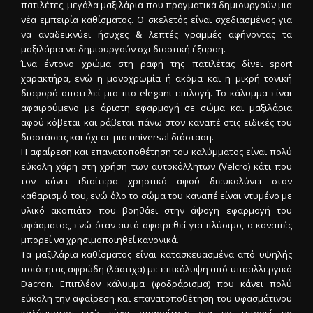
πατιλέτες, μεγάλα μαξιλάρια που πραγματικά δημιουργούν μια
νέα εμπειρία καθίσματος. Ο σκελετός είναι σχεδιασμένος για
να αναδεικνύει ήσυχες & λεπτές γραμμές αφήνοντας τα
μαξιλάρια να δημιουργούν σχεδιαστική έξαρση.
Ένα έντονο χρώμα στη ραφή της πατιλέτας δίνει sport
χαρακτήρα, ενώ η μονοχρωμία ή ακόμα και η μικρή τονική
διαφορά αποτελεί μια πιο elegant επιλογή. Το κάλυμμα είναι
αφαιρούμενο με άριστη εφαρμογή σε σώμα και μαξιλάρια
αφού κόβεται και ράβεται πάνω στον καναπέ στις ειδικές του
διαστάσεις και όχι σε μια universal διάσταση.
Η αφαίρεση και επανατοποθέτηση του καλύμματος είναι πολύ
εύκολη χάρη στη χρήση των αυτοκόλλητων (Velcro) κάτι που
τον κάνει ιδιαίτερα χρηστικό αφού διευκολύνει στον
καθαρισμό του, ενώ όλο το σώμα του καναπέ είναι ντυμένο με
υλικό ακοπιάτο που βοηθάει στην άψογη εφαρμογή του
υφάσματος, ενώ όταν αυτό αφαιρεθεί για πλύσιμο, ο καναπές
μπορεί να χρησιμοποιηθεί κανονικά.
Τα μαξιλάρια καθίσματος είναι κατασκευασμένα από υψηλής
ποιότητας αφρώδη (λάστιχα) με επικάλυψη από υποαλλεργικό
Dacron. Επιπλέον κάλυμμα (φοδράρισμα) που κάνει πολύ
εύκολη την αφαίρεση και επανατοποθέτηση του υφασμάτινου
καλύμματος ενώ είναι απαραίτητη για να μπορεί να