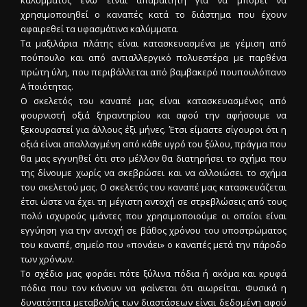
χρησιμοποιηθεί ο καναπές κατά το διάστημα που έχουν
αφαιρεθεί τα υφασμάτινα καλύμματα.
Τα μαξιλάρια πλάτης είναι κατασκευασμένα με γέμιση από
πούπουλο και από αντιαλλεργικό πολυεστέρα με παρθένα
πρώτη ύλη, που περιβάλλεται από βαμβακερό πουπουλόπανο
Α΄ ποιότητας.
Ο σκελετός του καναπέ μας είναι κατασκευασμένος από
φουρνιστή οξιά ξηραντηρίου και αφού την αφήσουμε να
ξεκουραστεί για άλλους έξι μήνες. Έτσι είμαστε σίγουροι ότι η
οξιά είναι απαλλαγμένη από κάθε υγρό του ξύλου, πράγμα που
θα μας εγγυηθεί ότι στο μέλλον θα διατηρήσει το σχήμα που
της δίνουμε χωρίς να σκεβρώσει και να αλλοιώσει το σχήμα
του σκελετού μας. Ο σκελετός του καναπέ μας κατασκευάζεται
έτσι ώστε να έχει τη μέγιστη αντοχή σε στρεβλώσεις από τους
πολύ ισχυρούς ιμάντες που χρησιμοποιούμε οι οποίοι είναι
εγγύηση για την αντοχή σε βάθος χρόνου του υποστρώματος
του καναπέ, σημείο που «πονάει» ο καναπές μετά την πάροδο
των χρόνων.
Το σχέδιο μας φοράει πότε ξύλινα πόδια ή ακόμα και κρυφά
πόδια που τον κάνουν να φαίνεται ότι αιωρείται. Φυσικά η
δυνατότητα μεταβολής των διαστάσεων είναι δεδομένη αφού