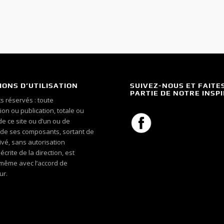
IONS D’UTILISATION
SUIVEZ-NOUS ET FAITE
PARTIE DE NOTRE INSP
s réservés : toute
on ou publication, totale ou
 de ce site ou d’un ou de
 de ses composants, sortant de
ivé, sans autorisation
crite de la direction, est
, même avec l’accord de
ur.