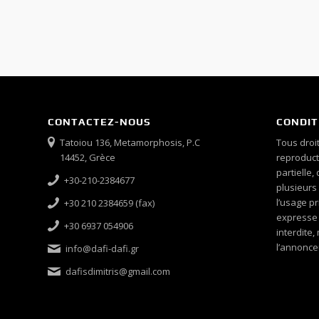
CONTACTEZ-NOUS
CONDIT
Tatoiou 136, Metamorphosis, P.C
Tous droit
14452, Grèce
reproducti
partielle,
+30-210-2384677
plusieurs
l’usage pr
+30 210 2384659 (fax)
expresse é
+30 6937 054906
interdite
l’annonce
info@dafi-dafi.gr
dafisdimitris@gmail.com