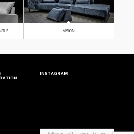
ANGLE
VISION
S
INSTAGRAM
IRATION
Follow us and become part of our