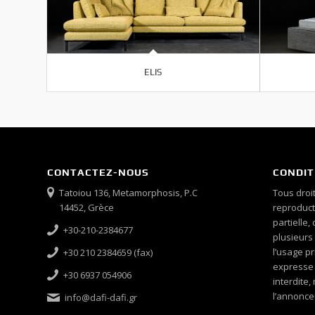
ELIS
CONTACTEZ-NOUS
CONDIT
Tatoiou 136, Metamorphosis, P.C
Tous droit
14452, Grèce
reproducti
partielle,
+30-210-2384677
plusieurs
l’usage pr
+30 210 2384659 (fax)
expresse é
+30 6937 054906
interdite
l’annonce
info@dafi-dafi.gr