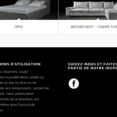
OPUS
BIZZARO NEXT – CANAPE D’
IONS D’UTILISATION
SUIVEZ-NOUS ET FAITE
PARTIE DE NOTRE INSP
s réservés : toute
on ou publication, totale ou
 de ce site ou d’un ou de
 de ses composants, sortant de
ivé, sans autorisation
crite de la direction, est
, même avec l’accord de
ur.