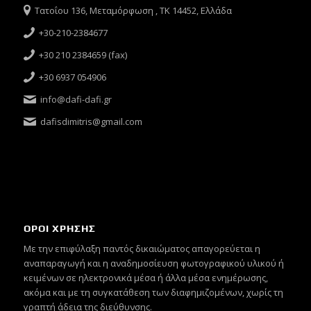
Τατοΐου 136, Μεταμόρφωση , ΤΚ 14452, Ελλάδα
+30-210-2384677
+30 210 2384659 (fax)
+30 6937 054906
info@dafi-dafi.gr
dafisdimitris@gmail.com
ΟΡΟΙ ΧΡΗΣΗΣ
Mε την επιφύλαξη παντός δικαιώματος απαγορεύεται η
αναπαραγωγή και η αναδημοσίευση φωτογραφικού υλικού ή
κειμένων σε ηλεκτρονικά μέσα ή άλλα μέσα ενημέρωσης,
ακόμα και με τη συγκατάθεση των διαφημιζομένων, χωρίς τη
γραπτή άδεια της διεύθυνσης.