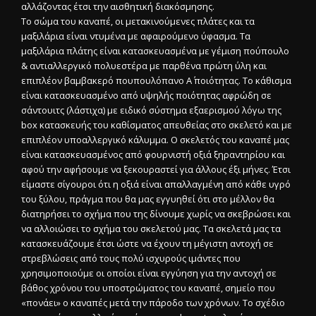
αλλάζοντας έτσι την αισθητική διακόσμησης.
Το σώμα του καναπέ, οι μετακινούμενες πλάτες και τα
μαξιλάρια είναι ντυμένα με αφαιρούμενο ύφασμα. Τα
μαξιλάρια πλάτης είναι κατασκευασμένα με γέμιση πούπουλο
& αντιαλλεργικό πολυεστέρα με παρθένα πρώτη ύλη και
επιπλέον βαμβακερό πουπουλόπανο Α΄ ποιότητας. Το κάθισμα
είναι κατασκευασμένο από υψηλής ποιότητας αφρώδη σε
σάντουιτς (λάστιχα) με ειδικό σύστημα εξαερισμού λόγω της
box κατασκευής του καθίσματος απευθείας στο σκελετό και με
επιπλέον υποαλλεργικό κάλυμμα. Ο σκελετός του καναπέ μας
είναι κατασκευασμένος από φουρνιστή οξιά ξηραντηρίου και
αφού την αφήσουμε να ξεκουραστεί για άλλους έξι μήνες. Έτσι
είμαστε σίγουροι ότι η οξιά είναι απαλλαγμένη από κάθε υγρό
του ξύλου, πράγμα που θα μας εγγυηθεί ότι στο μέλλον θα
διατηρήσει το σχήμα που της δίνουμε χωρίς να σκεβρώσει και
να αλλοιώσει το σχήμα του σκελετού μας. Τα σκελετά μας τα
κατασκευάζουμε έτσι ώστε να έχουν τη μέγιστη αντοχή σε
στρεβλώσεις από τους πολύ ισχυρούς ιμάντες που
χρησιμοποιούμε οι οποίοι είναι εγγύηση για την αντοχή σε
βάθος χρόνου του υποστρώματος του καναπέ, σημείο που
«πονάει» ο καναπές μετά την πάροδο των χρόνων. Το σχέδιο