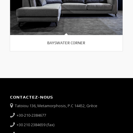
BAYSWATER CORNER
CONTACTEZ-NOUS
Tatoiou 136, Metamorphosis, P.C 14452, Grèce
+30-210-2384677
+30 210 2384659 (fax)