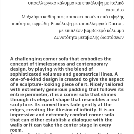
υποαλλεργικό κάλυμμα και επικάλυψη με Ιταλικό
ακοπιάτο
Μαξιλάρια καθίσματος κατασκευασμένα από υψηλής
ποιότητας αφρώδη. Επικάλυψη με υποαλλεργικό Dacron,
με επιπλέον βαμβακερό κάλυμμα
Δυνατότητα μεταβολής διαστάσεων
A challenging corner sofa that embodies the
concept of timelessness and contemporary
design, by playing with the blend of
sophisticated volumes and geometrical lines. A
one-of-a-kind design is created to give the aspect
of a sculpture-looking piece of art. Nicely tailored
with extremely generous padding that follows its
entire perimeter, it is a corner sofa that shines
through its elegant shape that resembles a real
sculpture. Its curved lines fade gently at the
edges, creating the illusion of infinity. It is an
impressive and extremely comfort corner sofa
that can either establish a dialogue with the
walls or it can take the center stage in every
room.