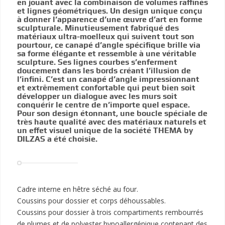
en jouant avec la combinaison de volumes raffinés
et lignes géométriques. Un design unique conçu
à donner l’apparence d’une œuvre d’art en forme
sculpturale. Minutieusement fabriqué des
matériaux ultra-moelleux qui suivent tout son
pourtour, ce canapé d’angle spécifique brille via
sa forme élégante et ressemble à une véritable
sculpture. Ses lignes courbes s’enferment
doucement dans les bords créant l’illusion de
l’infini. C’est un canapé d’angle impressionnant
et extrêmement confortable qui peut bien soit
développer un dialogue avec les murs soit
conquérir le centre de n’importe quel espace.
Pour son design étonnant, une boucle spéciale de
très haute qualité avec des matériaux naturels et
un effet visuel unique de la société THEMA by
DILZAS a été choisie.
Cadre interne en hêtre séché au four.
Coussins pour dossier et corps déhoussables.
Coussins pour dossier à trois compartiments rembourrés
de plumes et de polyester hypoallergénique contenant des