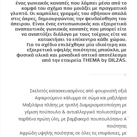
ένας γωνιακός καναπές που λάμπει μέσα από το
κομψό του σχήμα που μοιάζει με πραγματικό
γλυπτό. Οι καμπύλες γραμμές του σβήνουν απαλά
στις άκρες, δημιουργώντας την ψευδαίσθηση του
άπειρου. Είναι ένας εντυπωσιακός και εξαιρετικά
αναπαυτικός γωνιακός καναπές που μπορεί είτε
να αναπτύξει διάλογο με τους τοίχους είτε να
κατακτήσει το επίκεντρο κάθε χώρου.
Για το σχέδιο επιλέχθηκε μία ιδιαίτερη και
εξαιρετικά υψηλής ποιότητας μπούκλα, με
φυσικά υλικά και μοναδικό οπτικό αποτέλεσμα
από την εταιρεία THEMA by DILZAS.
Σκελετός κατασκευασμένος από φουρνιστή οξιά
Αφαιρούμενο κάλυμμα σε σώμα και μαξιλάρια
Μαξιλάρια πλάτης με τριπλή διαμερισματοποίηση με
γέμιση πούπουλο & αντιαλλεργικό πολυεστέρα με
παρθένα πρώτη ύλη, με βαμβακερό πουπουλόπανο Α΄
ποιότητας
Αφρώδη υψηλής ποιότητας σε όλες τις επιφάνειες, με