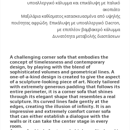
υποαλλεργικό κάλυμμα και επικάλυψη με Ιταλικό
ακοπιάτο
Μαξιλάρια καθίσματος κατασκευασμένα από υψηλής
ποιότητας αφρώδη. Επικάλυψη με υποαλλεργικό Dacron,
με επιπλέον βαμβακερό κάλυμμα
Δυνατότητα μεταβολής διαστάσεων
A challenging corner sofa that embodies the
concept of timelessness and contemporary
design, by playing with the blend of
sophisticated volumes and geometrical lines. A
one-of-a-kind design is created to give the aspect
of a sculpture-looking piece of art. Nicely tailored
with extremely generous padding that follows its
entire perimeter, it is a corner sofa that shines
through its elegant shape that resembles a real
sculpture. Its curved lines fade gently at the
edges, creating the illusion of infinity. It is an
impressive and extremely comfort corner sofa
that can either establish a dialogue with the
walls or it can take the center stage in every
room.