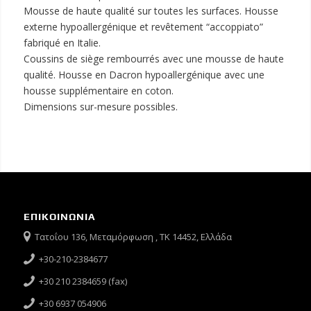
Mousse de haute qualité sur toutes les surfaces. Housse
externe hypoallergénique et revêtement “accoppiato”
fabriqué en Italie.
Coussins de siège rembourrés avec une mousse de haute
qualité. Housse en Dacron hypoallergénique avec une
housse supplémentaire en coton.
Dimensions sur-mesure possibles.
ΕΠΙΚΟΙΝΩΝΙΑ
Τατοΐου 136, Μεταμόρφωση , ΤΚ 14452, Ελλάδα
+30-210-2384677
+30 210 2384659 (fax)
+30 6937 054906