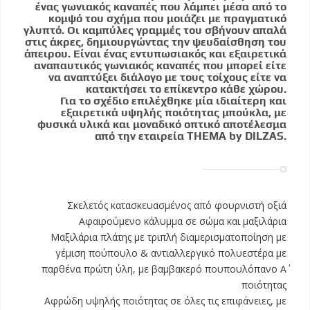
ένας γωνιακός καναπές που λάμπει μέσα από το
κομψό του σχήμα που μοιάζει με πραγματικό
γλυπτό. Οι καμπύλες γραμμές του σβήνουν απαλά
στις άκρες, δημιουργώντας την ψευδαίσθηση του
άπειρου. Είναι ένας εντυπωσιακός και εξαιρετικά
αναπαυτικός γωνιακός καναπές που μπορεί είτε
να αναπτύξει διάλογο με τους τοίχους είτε να
κατακτήσει το επίκεντρο κάθε χώρου.
Για το σχέδιο επιλέχθηκε μία ιδιαίτερη και
εξαιρετικά υψηλής ποιότητας μπούκλα, με
φυσικά υλικά και μοναδικό οπτικό αποτέλεσμα
από την εταιρεία THEMA by DILZAS.
Σκελετός κατασκευασμένος από φουρνιστή οξιά
Αφαιρούμενο κάλυμμα σε σώμα και μαξιλάρια
Μαξιλάρια πλάτης με τριπλή διαμερισματοποίηση με
γέμιση πούπουλο & αντιαλλεργικό πολυεστέρα με
παρθένα πρώτη ύλη, με βαμβακερό πουπουλόπανο Α΄
ποιότητας
Αφρώδη υψηλής ποιότητας σε όλες τις επιφάνειες, με