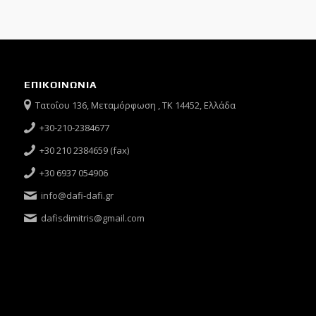
ΕΠΙΚΟΙΝΩΝΙΑ
Τατοΐου 136, Μεταμόρφωση , ΤΚ 14452, Ελλάδα
+30-210-2384677
+30 210 2384659 (fax)
+30 6937 054906
info@dafi-dafi.gr
dafisdimitris@gmail.com