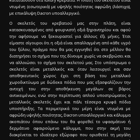
ντυμένη (εσωτερικά) με υψηλής ποιότητας αφρώδη (λάστιχα),
με επικάλυψη Dacron υποαλλεργικό.
Ο σκελετός του κρεβατιού μας στην πλάτη, είναι
κατασκευασμένος από φουρνιστή οξιά ξηραντηρίου και αφού
την αφήσουμε να ξεκουραστεί για άλλους έξι μήνες. Έτσι
είμαστε σίγουροι ότι η οξιά είναι απαλλαγμένη από κάθε υγρό
του ξύλου, πράγμα που θα μας εγγυηθεί ότι στο μέλλον θα
διατηρήσει το σχήμα που της δίνουμε χωρίς να σκεβρώσει και
να αλλοιώσει το σχήμα του σκελετού μας. Στο υπόστρωμα ο
σκελετός είναι μεταλλικός και όταν λειτουργεί και σαν
αποθηκευτικός χώρος έχει στη βάση του μεταλλικό
χωροδικτύωμα με δώδεκα πόδια που μας εξασφαλίζουν την
αντοχή του στην αποθήκευση μεγάλων σε βάρος
αντικειμένων, ενώ στην περίπτωση απλού υποστρώματος ο
μεταλλικός σκελετός έχει και πάλι τέσσερα κρυφά πόδια
υποστήριξης. Τα περιμετρικά του μέρη είναι ντυμένα με
αφρώδη υψηλής ποιότητας, Dacron υποαλλεργικό και κάλυμμα
ακοπιάτου όπου επάνω του θα φορεθεί το υφασμάτινο ή
δερμάτινο αφαιρούμενο κάλυμμα, που στην ακμή του
διακρίνεται το ιδιαίτερο εξώραφο που οριοθετεί τη μεγάλη