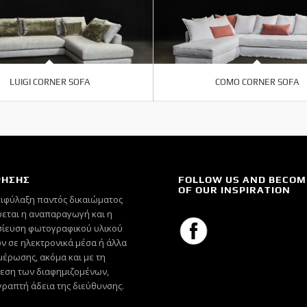
LUIGI CORNER SOFA
COMO CORNER SOFA
ΡΗΣΗΣ
FOLLOW US AND BECOM
OF OUR INSPIRATION
πιφύλαξη παντός δικαιώματος
εται η αναπαραγωγή και η
ίευση φωτογραφικού υλικού
ν σε ηλεκτρονικά μέσα ή άλλα
έρωσης, ακόμα και με τη
εση των διαφημιζομένων,
γραπτή άδεια της διεύθυνσης.