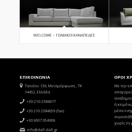
WELCOME – ΓΩΝΙΑΚΟΙ ΚΑΝΑΠΕΔΕΣ
ΕΠΙΚΟΙΝΩΝΙΑ
ΟΡΟΙ Χ
Τατοΐου 136, Μεταμόρφωση , ΤΚ
Mε την ε
14452, Ελλάδα
απαγορεύ
αναδημοσ
+30-210-2384677
ή κειμένω
μέσα ενημ
+30 210 2384659 (fax)
συγκατάθ
+30 6937 054906
χωρίς τη 
info@dafi-dafi.gr