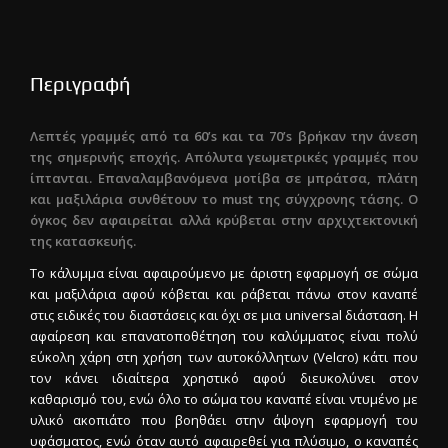
Περιγραφή
Λεπτές γραμμές από τα 60’s και τα 70’s βρήκαν την άνεση
της σημερινής εποχής. Απόλυτα γεωμετρικές γραμμές που
ίπτανται. Επαναλαμβανόμενα μοτίβα σε μπράτσα, πλάτη
και μαξιλάρια συνθέτουν το must της σύγχρονης τάσης. Ο
όγκος δεν αφαιρείται αλλά κρύβεται στην αρχιχτεκτονική
της κατασκευής.
Το κάλυμμα είναι αφαιρούμενο με άριστη εφαρμογή σε σώμα
και μαξιλάρια αφού κόβεται και ράβεται πάνω στον καναπέ
στις ειδικές του διαστάσεις και όχι σε μια universal διάσταση. Η
αφαίρεση και επανατοποθέτηση του καλύμματος είναι πολύ
εύκολη χάρη στη χρήση των αυτοκόλλητων (Velcro) κάτι που
τον κάνει ιδιαίτερα χρηστικό αφού διευκολύνει στον
καθαρισμό του, ενώ όλο το σώμα του καναπέ είναι ντυμένο με
υλικό ακοπιάτο που βοηθάει στην άψογη εφαρμογή του
υφάσματος, ενώ όταν αυτό αφαιρεθεί για πλύσιμο, ο καναπές