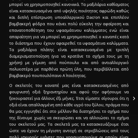
μπορεί να χρησιμοποιηθεί κανονικά. Τα μαξιλάρια καθίσματος
είναι κατασκευασμένα από υψηλής ποιότητας αφρώδη καθώς
και διπλή επίστρωση υποαλλεργικού Dacron και επιπλέον
βαμβακερή φόδρα που κάνει πολύ εύκολη την αφαίρεση και
επανατοποθέτηση του υφασμάτινου καλύμματος ενώ είναι
απαραίτητη για να μπορεί να χρησιμοποιηθεί ο καναπές κατά
το διάστημα που έχουν αφαιρεθεί τα υφασμάτινα καλύμματα.
Τα μαξιλάρια πλάτης είναι κατασκευασμένα με τριπλή
διαμερισματοποίηση (για να κρατάνε το σχήμα τους με τη
χρήση) με γέμιση από πούπουλο και από αντιαλλεργικό
πολυεστέρα με παρθένα πρώτη ύλη, που περιβάλλεται από
βαμβακερό πουπουλόπανο Α΄ ποιότητας.
Ο σκελετός του καναπέ μας είναι κατασκευασμένος από
φουρνιστή οξιά ξηραντηρίου και αφού την αφήσουμε να
ξεκουραστεί για άλλους έξι μήνες. Έτσι είμαστε σίγουροι ότι η
οξιά είναι απαλλαγμένη από κάθε υγρό του ξύλου, πράγμα που
θα μας εγγυηθεί ότι στο μέλλον θα διατηρήσει το σχήμα που
της δίνουμε χωρίς να σκευρώσει και να αλλοιώσει το σχήμα
του σκελετού μας. Τα σκελετά μας τα κατασκευάζουμε έτσι
ώστε να έχουν τη μέγιστη αντοχή σε στρεβλώσεις από τους
πολύ ισχυρούς ιμάντες που χρησιμοποιούμε οι οποίοι είναι