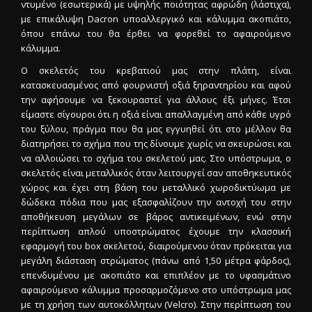
ντυμένο (εσωτερικά) με υψηλής ποιότητας αφρώδη (λάστιχα),
με επικάλυψη Dacron υποαλλεργικό και κάλυμμα ακοπιάτο,
όπου επάνω του θα έρθει να φορεθεί το αφαιρούμενο
κάλυμμα.
Ο σκελετός του κρεβατιού μας στην πλάτη, είναι
κατασκευασμένος από φουρνιστή οξιά ξηραντηρίου και αφού
την αφήσουμε να ξεκουραστεί για άλλους έξι μήνες. Έτσι
είμαστε σίγουροι ότι η οξιά είναι απαλλαγμένη από κάθε υγρό
του ξύλου, πράγμα που θα μας εγγυηθεί ότι στο μέλλον θα
διατηρήσει το σχήμα που της δίνουμε χωρίς να σκευρώσει και
να αλλοιώσει το σχήμα του σκελετού μας. Στο υπόστρωμα, ο
σκελετός είναι μεταλλικός όταν λειτουργεί σαν αποθηκευτικός
χώρος και έχει στη βάση του μεταλλικό χωροδικτύωμα με
δώδεκα πόδια που μας εξασφαλίζουν την αντοχή του στην
αποθήκευση μεγάλων σε βάρος αντικειμένων, ενώ στην
περίπτωση απλού υποστρώματος έχουμε την κλασσική
εφαρμογή του box σκελετού, διαιρούμενου όταν πρόκειται για
μεγάλη διάσταση στρώματος (πάνω από 1,50 μέτρα φάρδος),
επενδυμένου με ακοπιάτο και επιπλέον με το υφασμάτινο
αφαιρούμενο κάλυμμα προσαρμοζόμενο στο υπόστρωμα μας
με τη χρήση των αυτοκόλλητων (Velcro). Στην περίπτωση του