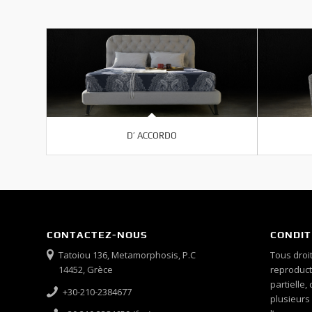
D’ ACCORDO
CONTACTEZ-NOUS
CONDIT
Tatoiou 136, Metamorphosis, P.C
Tous droit
14452, Grèce
reproducti
partielle,
+30-210-2384677
plusieurs