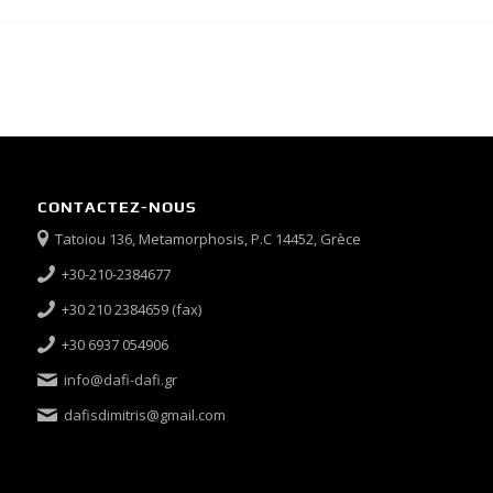
CONTACTEZ-NOUS
Tatoiou 136, Metamorphosis, P.C 14452, Grèce
+30-210-2384677
+30 210 2384659 (fax)
+30 6937 054906
info@dafi-dafi.gr
dafisdimitris@gmail.com