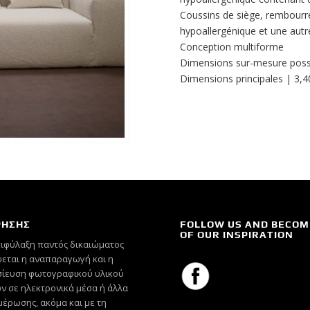
Coussins de siège, rembourr
hypoallergénique et une aut
Conception multiforme
Dimensions sur-mesure poss
Dimensions principales | 3,4
ΡΗΣΗΣ
FOLLOW US AND BECOM
OF OUR INSPIRATION
πιφύλαξη παντός δικαιώματος
εται η αναπαραγωγή και η
ίευση φωτογραφικού υλικού
ν σε ηλεκτρονικά μέσα ή άλλα
έρωσης, ακόμα και με τη