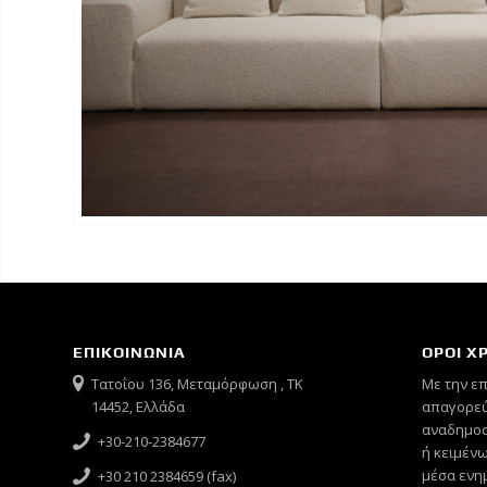
ΕΠΙΚΟΙΝΩΝΙΑ
ΟΡΟΙ Χ
Τατοΐου 136, Μεταμόρφωση , ΤΚ
Mε την ε
14452, Ελλάδα
απαγορεύ
αναδημοσ
+30-210-2384677
ή κειμένω
μέσα ενημ
+30 210 2384659 (fax)