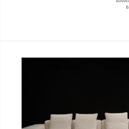
Δυνατό
Β