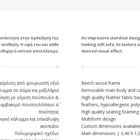
 απάντηση στην πρόκληση της
An impressive standout design
 αίσθηση. Η υφή του και κάθε
looking soft sofa. Its texture
επιθυμητό οπτικό αποτέλεσμα.
desired visual effect.
ασμένος από φουρνιστή οξιά
Beech wood frame
υμμα σε σώμα και μαξιλάρια
Removable main body and cu
οίηση με γέμιση πούπουλο &
High quality feather fabric b
 βαμβακερό πουπουλόπανο Α΄
feathers, hypoallergenic poly
ποιότητας
High quality seating foaming
γικό κάλυμμα και επικάλυψη
Multiform design
ακοπιάτο
Custom dimensions availabl
Πολυμορφικό σχέδιο
Main dimensions | 3,40 X 1,