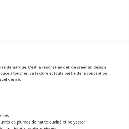
 se démarque. C’est la réponse au défi de créer un design
douce à toucher. Sa texture et toute partie de la conception
suel désiré.
ables
urrés de plumes de haute qualité et polyester
des matières premières vierges