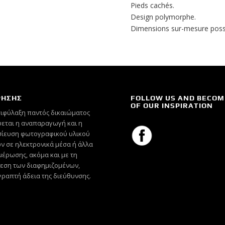
Pieds cachés.
Design polymorphe.
Dimensions sur-mesure possi
ΡΗΣΗΣ
FOLLOW US AND BECOM
OF OUR INSPIRATION
πιφύλαξη παντός δικαιώματος
εται η αναπαραγωγή και η
ίευση φωτογραφικού υλικού
ν σε ηλεκτρονικά μέσα ή άλλα
έρωσης, ακόμα και με τη
εση των διαφημιζομένων,
γραπτή άδεια της διεύθυνσης.