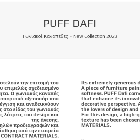
PUFF DAFI
Γωνιακοί Καναπέδες – New Collection 2023
ποτελούν την επιτομή του
Its extremely generous 
ου επιμελώς σχεδιασμένο
A piece of furniture pa
ητα. Ο γωνιακός καναπές
softness. PUFF Dafi corn
ωτοποριακά αξεσουάρ που
that enhance its innova
έγγιση και αναδεικνύουν
decorative perspective. 
ς στο είδος του γωνιακός
the lovers of design and
ς λάτρεις του design και
For this design, a high-q
της άνεσης.
texture has been chos
 υψηλών προδιαγραφών και
MATERIALS.
ίσθηση από την εταιρεία
 CONTRACT MATERIALS.