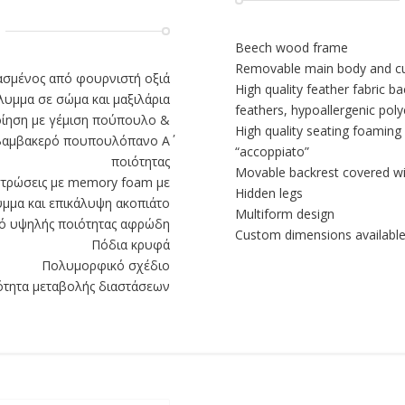
Beech wood frame
Removable main body and cu
ασμένος από φουρνιστή οξιά
High quality feather fabric b
υμμα σε σώμα και μαξιλάρια
feathers, hypoallergenic poly
οίηση με γέμιση πούπουλο &
High quality seating foaming
 βαμβακερό πουπουλόπανο Α΄
“accoppiato”
ποιότητας
Movable backrest covered wi
στρώσεις με memory foam με
Hidden legs
μμα και επικάλυψη ακοπιάτο
Multiform design
πό υψηλής ποιότητας αφρώδη
Custom dimensions availabl
Πόδια κρυφά
Πολυμορφικό σχέδιο
τητα μεταβολής διαστάσεων