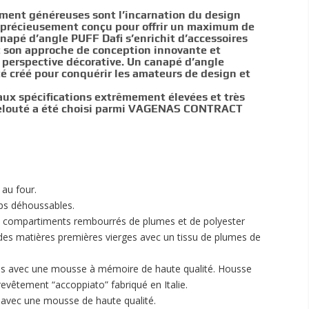
ent généreuses sont l’incarnation du design
 précieusement conçu pour offrir un maximum de
anapé d’angle PUFF Dafi s’enrichit d’accessoires
t son approche de conception innovante et
 perspective décorative. Un canapé d’angle
é créé pour conquérir les amateurs de design et
 aux spécifications extrêmement élevées et très
velouté a été choisi parmi VAGENAS CONTRACT
 au four.
rps déhoussables.
is compartiments rembourrés de plumes et de polyester
des matières premières vierges avec un tissu de plumes de
és avec une mousse à mémoire de haute qualité. Housse
revêtement “accoppiato” fabriqué en Italie.
avec une mousse de haute qualité.