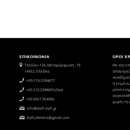
ΕΠΙΚΟΙΝΩΝΙΑ
ΟΡΟΙ Χ
Τατοΐου 136, Μεταμόρφωση , ΤΚ
Mε την ε
14452, Ελλάδα
απαγορεύ
αναδημοσ
+30-210-2384677
ή κειμένω
μέσα ενημ
+30 210 2384659 (fax)
συγκατάθ
+30 6937 054906
χωρίς τη 
info@dafi-dafi.gr
dafisdimitris@gmail.com