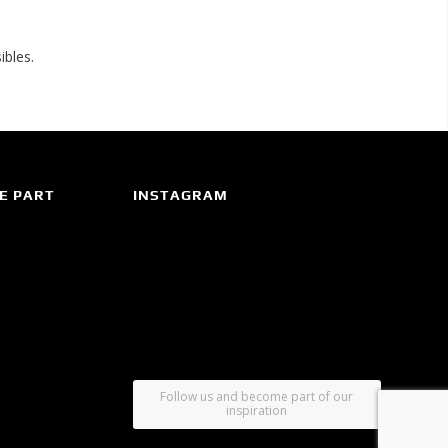
bles.
E PART
INSTAGRAM
Follow us and become part of our
inspiration