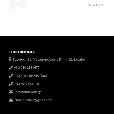
1
2
Page 1 of 2
ΕΠΙΚΟΙΝΩΝΙΑ
Τατοΐου 136, Μεταμόρφωση , ΤΚ 14452, Ελλάδα
+30-210-2384677
+30 210 2384659 (fax)
+30 6937 054906
info@dafi-dafi.gr
dafisdimitris@gmail.com