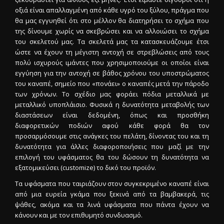
οξιά είναι απαλλαγμένη από κάθε υγρό του ξύλου, πράγμα που
θα μας εγγυηθεί ότι στο μέλλον θα διατηρήσει το σχήμα που
της δίνουμε χωρίς να σκεβρώσει και να αλλοιώσει το σχήμα
του σκελετού μας. Τα σκελετά μας τα κατασκευάζουμε έτσι
ώστε να έχουν τη μέγιστη αντοχή σε στρεβλώσεις από τους
πολύ ισχυρούς ιμάντες που χρησιμοποιούμε οι οποίοι είναι
εγγύηση για την αντοχή σε βάθος χρόνου του υποστρώματος
του καναπέ, σημείο που «πονάει» ο καναπές μετά την πάροδο
των χρόνων. Το σχέδιο μας φοράει πόδια μεταλλικά με
μεταλλικό υποπλάισιο. Φυσικά η δυνατότητα μεταβολής των
διαστάσεων είναι δεδομένη, όπως και προσθήκη
διαφορετικών ποδιών αφού κάθε φορά θα τον
προσαρμόσουμε στις ανάγκες του πελάτη, δίνοντας του και τη
δυνατότητα για άλλες διαφοροποιήσεις που μαζί με την
επιλογή του υφάσματος θα του δώσουν τη δυνατότητα να
εξατομικεύσει (customize) το δικό του προϊόν.
Τα υφάσματα που ταιριάζουν στον συγκεκριμένο καναπέ είναι
από μια ευρεία γκάμα που ξεκινά από τα βαμβακερά, τις
ψάθες, ακόμα και τα λινά υφάσματα που πάντα έχουν να
κάνουν και με τον επιθυμητό συνδυασμό.