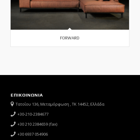
FORWARD
ΕΠΙΚΟΙΝΩΝΙΑ
Τατοΐου 136, Μεταμόρφωση , ΤΚ 14452, Ελλάδα
+30-210-2384677
+30 210 2384659 (fax)
+30 6937 054906