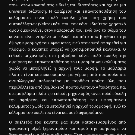
πάνω στον καναπέ στις ειδικές του διαστάσεις και όχι σε μια
universal διάσταση. Η αφαίρεση και επανατοποθέτηση του
καλύμματος είναι πολύ εύκολη χάρη στη χρήση των
αυτοκόλλητων (Velcro) κάτι που τον κάνει ιδιαίτερα χρηστικό
αφού διευκολύνει στον καθαρισμό του, ενώ όλο το σώμα του
καναπέ είναι ντυμένο με υλικό ακοπιάτο που βοηθάει στην
άψογη εφαρμογή του υφάσματος, ενώ όταν αυτό αφαιρεθεί για
πλύσιμο, ο καναπές μπορεί να χρησιμοποιηθεί κανονικά. Ο
ειδικός μηχανισμός στα μαξιλάρια κάνει πολύ εύκολη την
αφαίρεση και επανατοποθέτηση του υφασμάτινου καλύμματος
χωρίς να μεταβληθεί η αρχική τους μορφή. Τα μαξιλάρια
πλάτης είναι κατασκευασμένα με γέμιση από πούπουλο και
αντιαλλεργικό πολυεστέρα με παρθένα πρώτη ύλη, που
περιβάλλεται από βαμβακερό πουπουλόπανο Α΄ ποιότητας. Και
στα μαξιλάρια πλάτης ο ειδικός μηχανισμός κάνει πολύ εύκολη
την αφαίρεση και επανατοποθέτηση του υφασμάτινου
καλύμματος χωρίς να μεταβληθεί η αρχική τους μορφή, ενώ το
κάλυμμα του σκελετού είναι και αυτό αφαιρούμενο.
Ο σκελετός του καναπέ μας είναι κατασκευασμένος από
φουρνιστή οξυά ξηραντηρίου και αφού την αφήσουμε να
ξεκουραστεί για άλλους έξι μήνες. Έτσι είμαστε σίγουροι ότι η