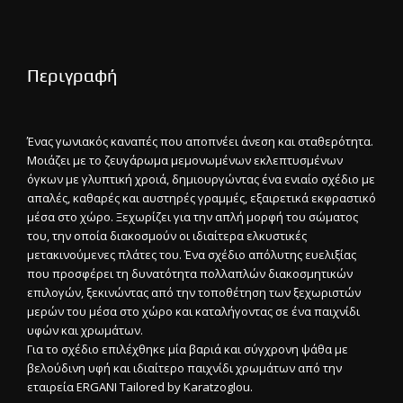
Περιγραφή
Ένας γωνιακός καναπές που αποπνέει άνεση και σταθερότητα.
Μοιάζει με το ζευγάρωμα μεμονωμένων εκλεπτυσμένων
όγκων με γλυπτική χροιά, δημιουργώντας ένα ενιαίο σχέδιο με
απαλές, καθαρές και αυστηρές γραμμές, εξαιρετικά εκφραστικό
μέσα στο χώρο. Ξεχωρίζει για την απλή μορφή του σώματος
του, την οποία διακοσμούν οι ιδιαίτερα ελκυστικές
μετακινούμενες πλάτες του. Ένα σχέδιο απόλυτης ευελιξίας
που προσφέρει τη δυνατότητα πολλαπλών διακοσμητικών
επιλογών, ξεκινώντας από την τοποθέτηση των ξεχωριστών
μερών του μέσα στο χώρο και καταλήγοντας σε ένα παιχνίδι
υφών και χρωμάτων.
Για το σχέδιο επιλέχθηκε μία βαριά και σύγχρονη ψάθα με
βελούδινη υφή και ιδιαίτερο παιχνίδι χρωμάτων από την
εταιρεία ERGANI Tailored by Karatzoglou.