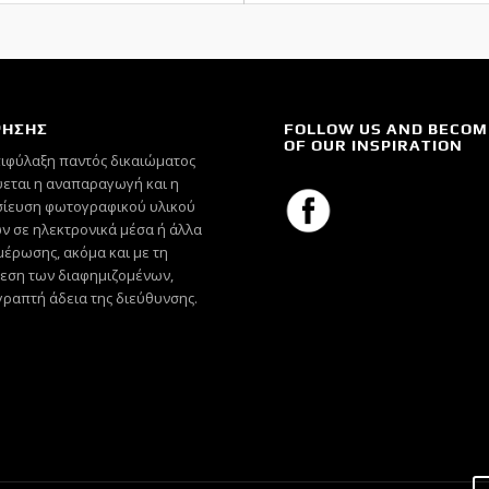
ΡΗΣΗΣ
FOLLOW US AND BECOM
OF OUR INSPIRATION
πιφύλαξη παντός δικαιώματος
εται η αναπαραγωγή και η
ίευση φωτογραφικού υλικού
ν σε ηλεκτρονικά μέσα ή άλλα
έρωσης, ακόμα και με τη
εση των διαφημιζομένων,
γραπτή άδεια της διεύθυνσης.