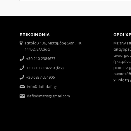
ΕΠΙΚΟΙΝΩΝΙΑ
ΟΡΟΙ Χ
Τατοΐου 136, Μεταμόρφωση , ΤΚ
Mε την ε
14452, Ελλάδα
απαγορεύ
αναδημοσ
+30-210-2384677
ή κειμένω
μέσα ενημ
+30 210 2384659 (fax)
συγκατάθ
+30 6937 054906
χωρίς τη 
info@dafi-dafi.gr
dafisdimitris@gmail.com