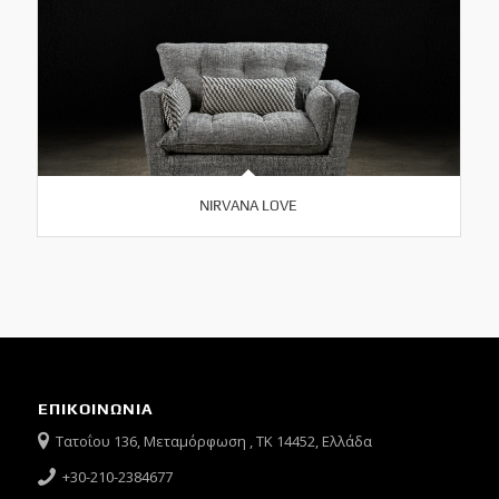
NIRVANA LOVE
ΕΠΙΚΟΙΝΩΝΙΑ
Τατοΐου 136, Μεταμόρφωση , ΤΚ 14452, Ελλάδα
+30-210-2384677