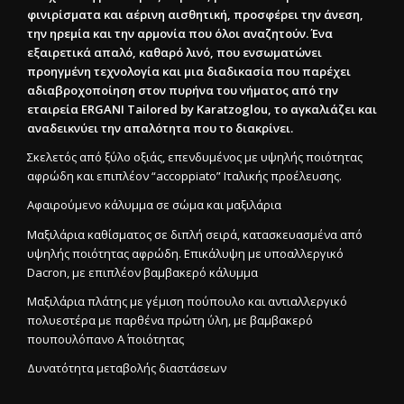
φινιρίσματα και αέρινη αισθητική, προσφέρει την άνεση,
την ηρεμία και την αρμονία που όλοι αναζητούν. Ένα
εξαιρετικά απαλό, καθαρό λινό, που ενσωματώνει
προηγμένη τεχνολογία και μια διαδικασία που παρέχει
αδιαβροχοποίηση στον πυρήνα του νήματος από την
εταιρεία ERGANI Tailored by Karatzoglou, το αγκαλιάζει και
αναδεικνύει την απαλότητα που το διακρίνει.
Σκελετός από ξύλο οξιάς, επενδυμένος με υψηλής ποιότητας
αφρώδη και επιπλέον “accoppiato” Ιταλικής προέλευσης.
Αφαιρούμενο κάλυμμα σε σώμα και μαξιλάρια
Μαξιλάρια καθίσματος σε διπλή σειρά, κατασκευασμένα από
υψηλής ποιότητας αφρώδη. Επικάλυψη με υποαλλεργικό
Dacron, με επιπλέον βαμβακερό κάλυμμα
Μαξιλάρια πλάτης με γέμιση πούπουλο και αντιαλλεργικό
πολυεστέρα με παρθένα πρώτη ύλη, με βαμβακερό
πουπουλόπανο Α΄ ποιότητας
Δυνατότητα μεταβολής διαστάσεων