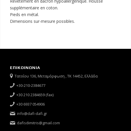
Revêtement en dacron hypoallergénique. Housse
supplémentaire en coton.
Pieds en métal.
Dimensions sur-mesure possibles.
ΕΠΙΚΟΙΝΩΝΙΑ
Τατοΐου 136, Μεταμόρφωση , ΤΚ 14452, Ελλάδα
+30-210-2384677
+30 210 2384659 (fax)
+30 6937 054906
info@dafi-dafi.gr
dafisdimitris@gmail.com