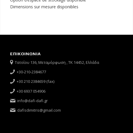
Dimensions sur mesure disponibles
ΕΠΙΚΟΙΝΩΝΙΑ
Τατοΐου 136, Μεταμόρφωση , ΤΚ 14452, Ελλάδα
+30-210-2384677
+30 210 2384659 (fax)
+30 6937 054906
info@dafi-dafi.gr
dafisdimitris@gmail.com