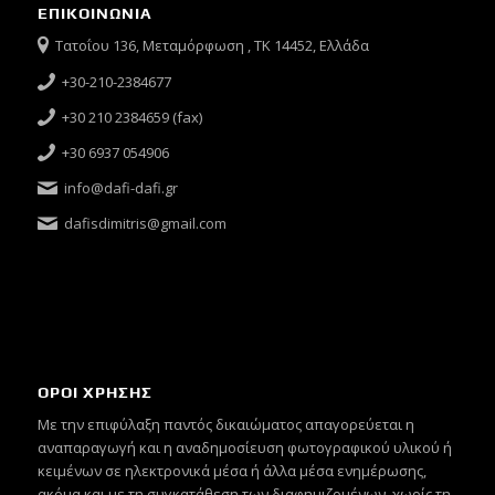
ΕΠΙΚΟΙΝΩΝΙΑ
Τατοΐου 136, Μεταμόρφωση , ΤΚ 14452, Ελλάδα
+30-210-2384677
+30 210 2384659 (fax)
+30 6937 054906
info@dafi-dafi.gr
dafisdimitris@gmail.com
ΟΡΟΙ ΧΡΗΣΗΣ
Mε την επιφύλαξη παντός δικαιώματος απαγορεύεται η
αναπαραγωγή και η αναδημοσίευση φωτογραφικού υλικού ή
κειμένων σε ηλεκτρονικά μέσα ή άλλα μέσα ενημέρωσης,
ακόμα και με τη συγκατάθεση των διαφημιζομένων, χωρίς τη