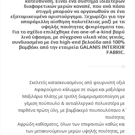
κατεύθυνση. Είναι ένα σύστημα ιδιαίτερων
διαφορετικών μερών καναπέ, που ανά πάσα
στιγμή μπορούν να οργανωθούν σε ένα
εξατομικευμένο αριστούργημα. Ξεχωρίζει για την
απαράμιλλη αίσθηση πολυτέλειας μαζί με τα
υψηλής ποιότητας φινιρίσματα του.
Για το σχέδιο επιλέχθηκε ένα one-of-a-kind βαρύ
λινό ύφασμα, με σύγχρονα υλικά νέας γενιάς,
συνδυασμένο με ένα high-end βελούδο από 100%
βαμβάκι από την εταιρεία GALANIS INTERIOR
FABRIC.
Σκελετός κατασκευασμένος από φουρνιστή οξιά
Αφαιρούμενο κάλυμμα σε σώμα και μαξιλάρια
Μαξιλάρια πλάτης με τριπλή διαμερισματοποίηση με
γέμιση πούπουλο & αντιαλλεργικό πολυεστέρα με
παρθένα πρώτη ύλη, με βαμβακερό πουπουλόπανο Α΄
ποιότητας
Αφρώδη καθίσματος, όλων των επιφανειών καθώς και
των μετακινούμενων μερών υψηλής ποιότητας, με