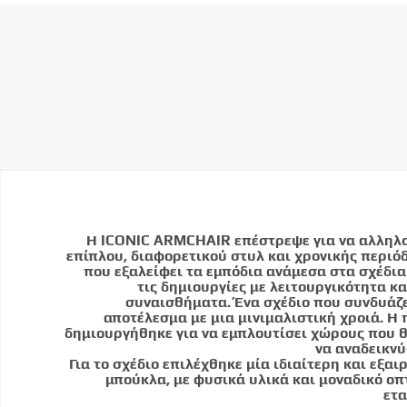
Η ICONIC ARMCHAIR επέστρεψε για να αλληλο
επίπλου, διαφορετικού στυλ και χρονικής περιό
που εξαλείφει τα εμπόδια ανάμεσα στα σχέδια
τις δημιουργίες με λειτουργικότητα κ
συναισθήματα. Ένα σχέδιο που συνδυάζει
αποτέλεσμα με μια μινιμαλιστική χροιά. Η
δημιουργήθηκε για να εμπλουτίσει χώρους που θ
να αναδεικνύ
Για το σχέδιο επιλέχθηκε μία ιδιαίτερη και εξα
μπούκλα, με φυσικά υλικά και μοναδικό οπ
ετα