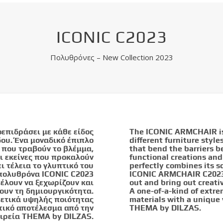
ICONIC C2023
Πολυθρόνες – New Collection 2023
επιδράσει με κάθε είδος
The ICONIC ARMCHAIR is 
δου. Ένα μοναδικό έπιπλο
different furniture style
 που τραβούν το βλέμμα,
that bend the barriers 
αι εκείνες που προκαλούν
functional creations and
 τέλεια το γλυπτικό του
perfectly combines its s
 πολυθρόνα ICONIC C2023
ICONIC ARMCHAIR C2023 i
έλουν να ξεχωρίζουν και
out and bring out creativ
ουν τη δημιουργικότητα.
A one-of-a-kind of extre
ιρετικά υψηλής ποιότητας
materials with a unique
τικό αποτέλεσμα από την
THEMA by DILZAS.
ιρεία THEMA by DILZAS.