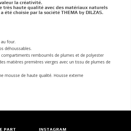
aleur la créativité.
e très haute qualité avec des matériaux naturels
e a été choisie par la société THEMA by DILZAS.
 au four.
rps déhoussables.
is compartiments rembourrés de plumes et de polyester
des matières premières vierges avec un tissu de plumes de
ne mousse de haute qualité. Housse externe
E PART
INSTAGRAM