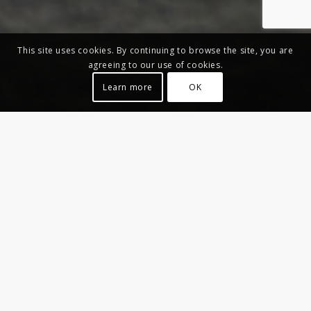
This site uses cookies. By continuing to browse the site, you are
agreeing to our use of cookies.
Learn more
OK
DREAM EDITION
Πολυθρόνες – New Collection 2020
Η απόλυτη εμπειρία καθίσματος σε μια ονειρική
πολυθρόνα. Αυτός είναι ο τρόπος μας να