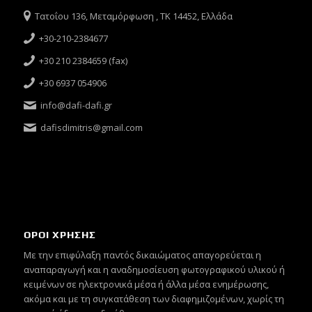
Τατοΐου 136, Μεταμόρφωση , ΤΚ 14452, Ελλάδα
+30-210-2384677
+30 210 2384659 (fax)
+30 6937 054906
info@dafi-dafi.gr
dafisdimitris@gmail.com
ΟΡΟΙ ΧΡΗΣΗΣ
Mε την επιφύλαξη παντός δικαιώματος απαγορεύεται η
αναπαραγωγή και η αναδημοσίευση φωτογραφικού υλικού ή
κειμένων σε ηλεκτρονικά μέσα ή άλλα μέσα ενημέρωσης,
ακόμα και με τη συγκατάθεση των διαφημιζομένων, χωρίς τη