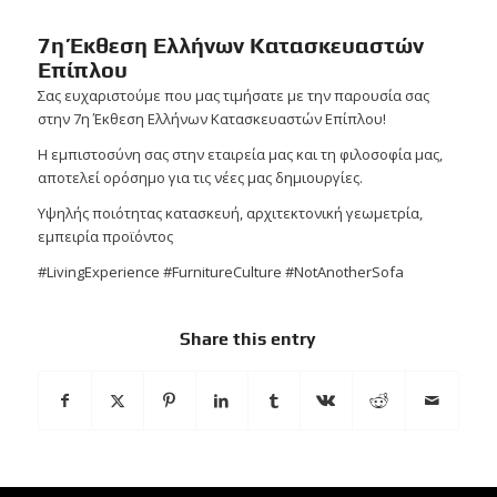
7η Έκθεση Ελλήνων Κατασκευαστών
Επίπλου
Σας ευχαριστούμε που μας τιμήσατε με την παρουσία σας
στην 7η Έκθεση Ελλήνων Κατασκευαστών Επίπλου!
Η εμπιστοσύνη σας στην εταιρεία μας και τη φιλοσοφία μας,
αποτελεί ορόσημο για τις νέες μας δημιουργίες.
Υψηλής ποιότητας κατασκευή, αρχιτεκτονική γεωμετρία,
εμπειρία προϊόντος
#LivingExperience #FurnitureCulture #NotAnotherSofa
Share this entry