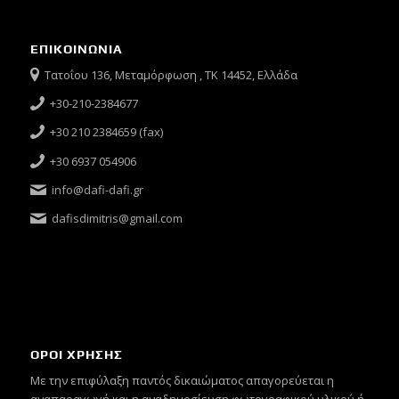
ΕΠΙΚΟΙΝΩΝΙΑ
Τατοΐου 136, Μεταμόρφωση , ΤΚ 14452, Ελλάδα
+30-210-2384677
+30 210 2384659 (fax)
+30 6937 054906
info@dafi-dafi.gr
dafisdimitris@gmail.com
ΟΡΟΙ ΧΡΗΣΗΣ
Mε την επιφύλαξη παντός δικαιώματος απαγορεύεται η
αναπαραγωγή και η αναδημοσίευση φωτογραφικού υλικού ή